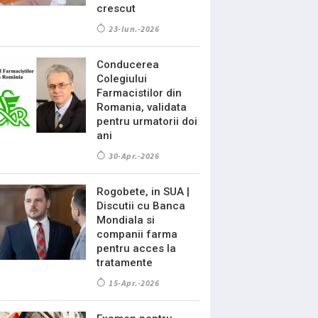
crescut
23-Iun.-2026
Conducerea
Colegiului
Farmacistilor din
Romania, validata
pentru urmatorii doi
ani
30-Apr.-2026
Rogobete, in SUA |
Discutii cu Banca
Mondiala si
companii farma
pentru acces la
tratamente
15-Apr.-2026