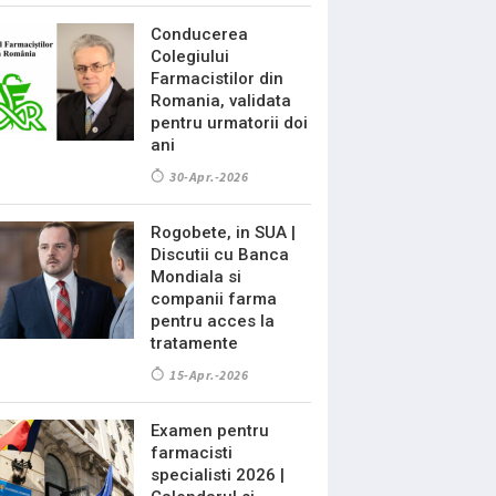
Conducerea
Colegiului
Farmacistilor din
Romania, validata
pentru urmatorii doi
ani
30-Apr.-2026
Rogobete, in SUA |
Discutii cu Banca
Mondiala si
companii farma
pentru acces la
tratamente
15-Apr.-2026
Examen pentru
farmacisti
specialisti 2026 |