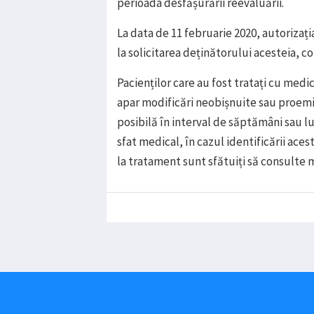
perioada desfășurării reevaluării.
La data de 11 februarie 2020, autorizaț
la solicitarea deținătorului acesteia, 
Pacienților care au fost tratați cu me
apar modificări neobișnuite sau proemin
posibilă în interval de săptămâni sau l
sfat medical, în cazul identificării aces
la tratament sunt sfătuiți să consulte 