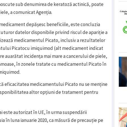
unoscute sub denumirea de keratoză actinică, poate
piele, a comunicat Agenția.
i medicament depășesc beneficiile, este concluzia
uturor datelor disponibile privind riscul de apariție a
ilizează medicamentul Picato, inclusiv a rezultatelor
ului Picatocu imiquimod (alt medicament indicat
are auarătat incidența mai mare a cancerului de piele,
uamoase, în zonele tratate cu medicamentul Picato în
imiquimod.
că eficacitatea medicamentului Picato nu se menține
disponibilitatea altor opțiuni de tratament pentru
 este autorizat în UE, în urma suspendării
uia în luna ianuarie 2020, ca măsură de precauție pe