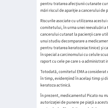
pentru tratarea afecțiunii cutanate c
mări riscul de apariție a cancerului de 
Riscurile asociate cu utilizarea acestu
comitetului, în urma unei reevaluări a t
cancerului cutanat la pacienții care ut
unui studiu decomparare a medicament
pentru tratarea keratozeiactinice) și c
în special a carcinomului cu celule sc
raport cu cele pe care s-a administrat 
Totodată, comitetul EMA a considerat 
în timp, evidențiind în același timp și 
keratoza actinică.
În prezent, medicamentul Picato nu mai
autorizației de punere pe piață a acest