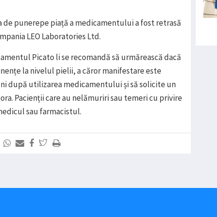
ia de punerepe piață a medicamentului a fost retrasă
compania LEO Laboratories Ltd.
dicamentul Picato li se recomandă să urmărească dacă
ențe la nivelul pielii, a căror manifestare este
uni după utilizarea medicamentului și să solicite un
tora. Pacienții care au nelămuriri sau temeri cu privire
medicul sau farmacistul.