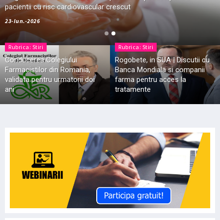
pacientii cu risc cardiovascular crescut
23-Iun.-2026
Rubrica: Stiri
Rubrica: Stiri
Conducerea Colegiului
Rogobete, in SUA | Discutii cu
Farmacistilor din Romania,
Banca Mondiala si companii
validata pentru urmatorii doi
farma pentru acces la
ani
tratamente