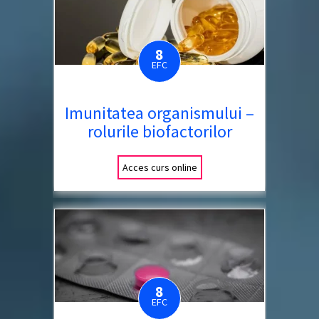
8
EFC
Imunitatea organismului –
rolurile biofactorilor
Acces curs online
8
EFC