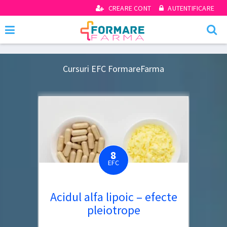
CREARE CONT
AUTENTIFICARE
Cursuri EFC FormareFarma
8
EFC
Acidul alfa lipoic – efecte
pleiotrope