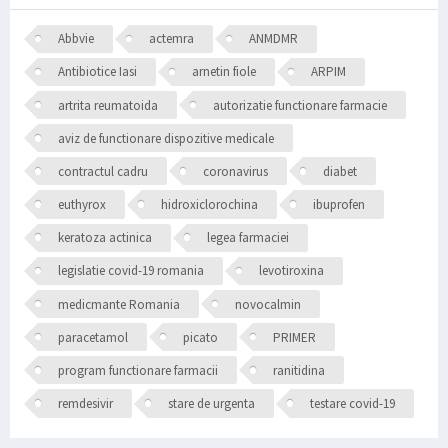
Abbvie
actemra
ANMDMR
Antibiotice Iasi
arnetin fiole
ARPIM
artrita reumatoida
autorizatie functionare farmacie
aviz de functionare dispozitive medicale
contractul cadru
coronavirus
diabet
euthyrox
hidroxiclorochina
ibuprofen
keratoza actinica
legea farmaciei
legislatie covid-19 romania
levotiroxina
medicmante Romania
novocalmin
paracetamol
picato
PRIMER
program functionare farmacii
ranitidina
remdesivir
stare de urgenta
testare covid-19