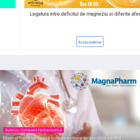
Legatura intre deficitul de magneziu si diferite afectiuni
Acces webinar
Rubrica: Companii farmaceutice
MagnaPharm lanseaza o noua optiune terapeutica pentru