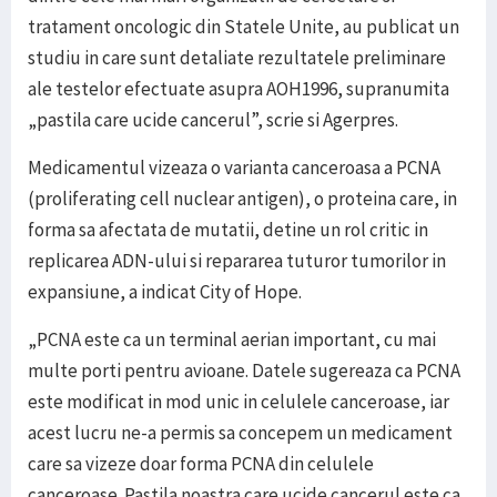
tratament oncologic din Statele Unite, au publicat un
studiu in care sunt detaliate rezultatele preliminare
ale testelor efectuate asupra AOH1996, supranumita
„pastila care ucide cancerul”, scrie si Agerpres.
Medicamentul vizeaza o varianta canceroasa a PCNA
(proliferating cell nuclear antigen), o proteina care, in
forma sa afectata de mutatii, detine un rol critic in
replicarea ADN-ului si repararea tuturor tumorilor in
expansiune, a indicat City of Hope.
„PCNA este ca un terminal aerian important, cu mai
multe porti pentru avioane. Datele sugereaza ca PCNA
este modificat in mod unic in celulele canceroase, iar
acest lucru ne-a permis sa concepem un medicament
care sa vizeze doar forma PCNA din celulele
canceroase. Pastila noastra care ucide cancerul este ca