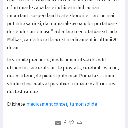
o furtuna de zapada ce inchide un hub aerian
important, suspendand toate zborurile, care nu mai
pot intra sau iesi, dar numai ale avioanelor purtatoare
de celule canceroase”, a declarat cercetatoarea Linda
Malkas, care a lucrat la acest medicament in ultimii 20
de ani.
In studiile preclinice, medicamentul s-a dovedit
eficient in cancerul san, de prostata, cerebral, ovarian,
de col uterin, de piele si pulmonar. Prima faza a unui
studiu clinic realizat pe subiecti umani se afla in curs
de desfasurare.
Etichete:
medicament cancer
,
tumori solide