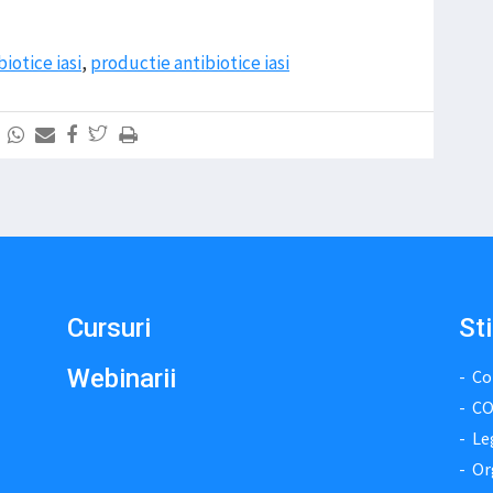
biotice iasi
,
productie antibiotice iasi
Cursuri
Sti
Webinarii
Co
CO
Le
Or