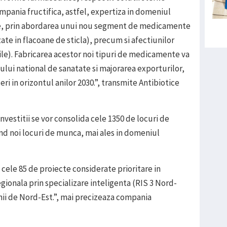
ompania fructifica, astfel, expertiza in domeniul
bile, prin abordarea unui nou segment de medicamente
zate in flacoane de sticla), precum si afectiunilor
ile). Fabricarea acestor noi tipuri de medicamente va
ului national de sanatate si majorarea exporturilor,
eri in orizontul anilor 2030.”, transmite Antibiotice
vestitii se vor consolida cele 1350 de locuri de
nd noi locuri de munca, mai ales in domeniul
 cele 85 de proiecte considerate prioritare in
gionala prin specializare inteligenta (RIS 3 Nord-
nii de Nord-Est.”, mai precizeaza compania