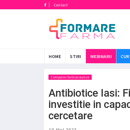
Contact
HOME
STIRI
WEBINARII
CUR
Companii farmaceutice
Antibiotice Iasi: 
investitie in capa
cercetare