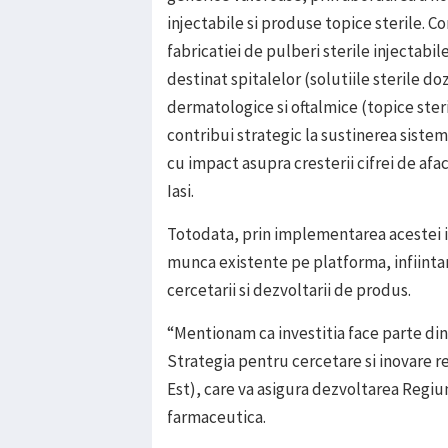
injectabile si produse topice sterile. C
fabricatiei de pulberi sterile injecta
destinat spitalelor (solutiile sterile do
dermatologice si oftalmice (topice ster
contribui strategic la sustinerea sistem
cu impact asupra cresterii cifrei de afac
Iasi.
Totodata, prin implementarea acestei in
munca existente pe platforma, infiinta
cercetarii si dezvoltarii de produs.
“Mentionam ca investitia face parte din
Strategia pentru cercetare si inovare re
Est), care va asigura dezvoltarea Regiu
farmaceutica.