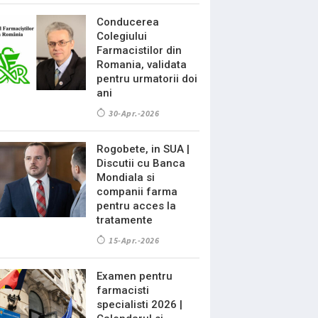
Conducerea
Colegiului
Farmacistilor din
Romania, validata
pentru urmatorii doi
ani
30-Apr.-2026
Rogobete, in SUA |
Discutii cu Banca
Mondiala si
companii farma
pentru acces la
tratamente
15-Apr.-2026
Examen pentru
farmacisti
specialisti 2026 |