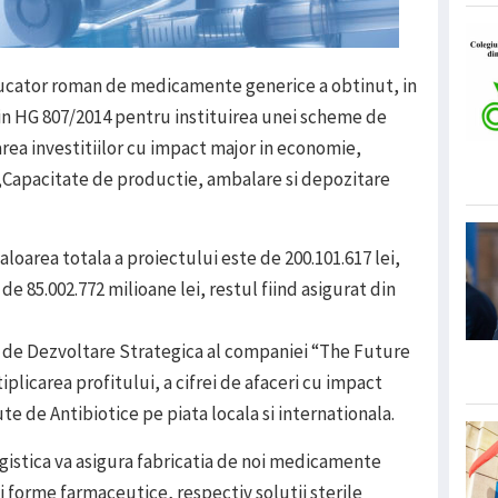
ducator roman de medicamente generice a obtinut, in
in HG 807/2014 pentru instituirea unei scheme de
area investitiilor cu impact major in economie,
„Capacitate de productie, ambalare si depozitare
loarea totala a proiectului este de 200.101.617 lei,
 de 85.002.772 milioane lei, restul fiind asigurat din
ul de Dezvoltare Strategica al companiei “The Future
plicarea profitului, a cifrei de afaceri cu impact
te de Antibiotice pe piata locala si internationala.
ogistica va asigura fabricatia de noi medicamente
i forme farmaceutice, respectiv solutii sterile