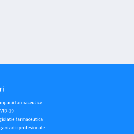
ri
mpanii farmaceutice
VID-19
gislatie farmaceutica
ganizatii profesionale