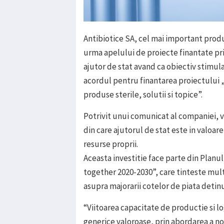
Antibiotice SA, cel mai important pro
urma apelului de proiecte finantate pr
ajutor de stat avand ca obiectiv stimul
acordul pentru finantarea proiectului 
produse sterile, solutii si topice”.
Potrivit unui comunicat al companiei, va
din care ajutorul de stat este in valoare
resurse proprii.
Aceasta investitie face parte din Plan
together 2020-2030”, care tinteste multi
asupra majorarii cotelor de piata detinu
“Viitoarea capacitate de productie si l
generice valoroase, prin abordarea a no