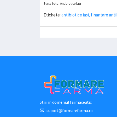
Sursa foto: Antibiotice Iasi
Etichete:
antibiotice iasi,
finantare anti
Stiri in domeniul farmaceutic
suport@formarefarma.ro