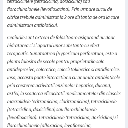
tetraciclinele (tetraciclina, doxiciclina) sau
florochinolonele (levofloxacina). Prin urmare sucul de
citrice trebuie administrat la 2 ore distanta de ora la care
administram antibioticul.
Ceaiurile sunt extrem de folositoare asigurand nu doar
hidratarea ci si aportul unor substante cu efect
terapeutic. Sunatoatrea (Hypericum perforatum) este o
planta folosita de secole pentru proprietatile sale
antidepresive, coleretice, colecistokinetice si antidiareice.
Insa, aceasta poate interactiona cu anumite antibioticele
prin cresterea activitatii enzimelor hepatice, ducand,
astfel, la scaderea eficacitatii medicamentelor din clasele:
macrolidele (eritromicina, claritromicina), tetraciclinele
(tetraciclina, doxiciclina) sau florochinolonele
(levofloxacina). Tetraciclinele (tetraciclina, doxiciclina) si
florochinolonele (ofloxacina, levofloxacina,