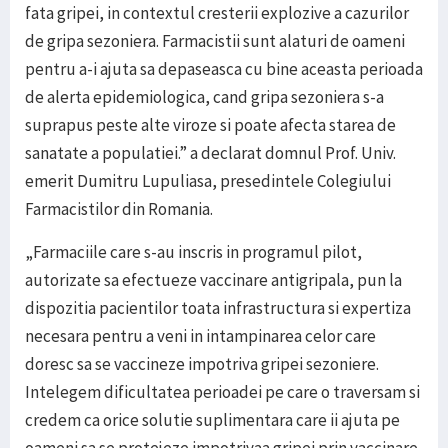
fata gripei, in contextul cresterii explozive a cazurilor
de gripa sezoniera. Farmacistii sunt alaturi de oameni
pentru a-i ajuta sa depaseasca cu bine aceasta perioada
de alerta epidemiologica, cand gripa sezoniera s-a
suprapus peste alte viroze si poate afecta starea de
sanatate a populatiei.” a declarat domnul Prof. Univ.
emerit Dumitru Lupuliasa, presedintele Colegiului
Farmacistilor din Romania.
„Farmaciile care s-au inscris in programul pilot,
autorizate sa efectueze vaccinare antigripala, pun la
dispozitia pacientilor toata infrastructura si expertiza
necesara pentru a veni in intampinarea celor care
doresc sa se vaccineze impotriva gripei sezoniere.
Intelegem dificultatea perioadei pe care o traversam si
credem ca orice solutie suplimentara care ii ajuta pe