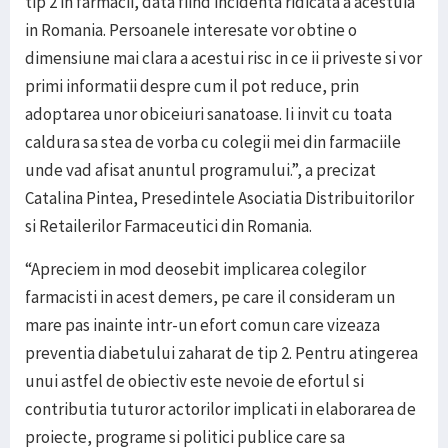
tip 2 in farmacii, data fiind incidenta ridicata a acestuia
in Romania. Persoanele interesate vor obtine o
dimensiune mai clara a acestui risc in ce ii priveste si vor
primi informatii despre cum il pot reduce, prin
adoptarea unor obiceiuri sanatoase. Ii invit cu toata
caldura sa stea de vorba cu colegii mei din farmaciile
unde vad afisat anuntul programului.”, a precizat
Catalina Pintea, Presedintele Asociatia Distribuitorilor
si Retailerilor Farmaceutici din Romania.
“Apreciem in mod deosebit implicarea colegilor
farmacisti in acest demers, pe care il consideram un
mare pas inainte intr-un efort comun care vizeaza
preventia diabetului zaharat de tip 2. Pentru atingerea
unui astfel de obiectiv este nevoie de efortul si
contributia tuturor actorilor implicati in elaborarea de
proiecte, programe si politici publice care sa