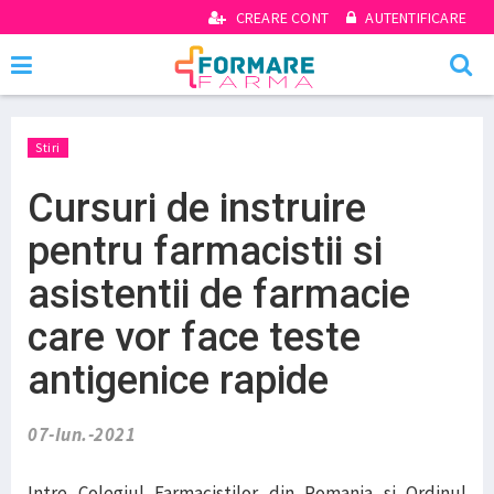
CREARE CONT
AUTENTIFICARE
Stiri
Cursuri de instruire
pentru farmacistii si
asistentii de farmacie
care vor face teste
antigenice rapide
07-Iun.-2021
Intre Colegiul Farmacistilor din Romania si Ordinul