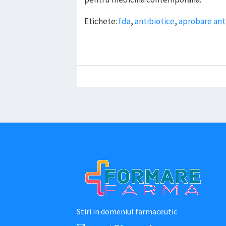
Etichete:
fda
,
antibiotice
,
aprobare ant
Stiri in domeniul farmaceutic