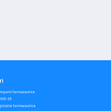
ri
mpanii farmaceutice
VID-19
gislatie farmaceutica