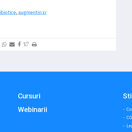
ibiotice
,
augmentin xr
Cursuri
Sti
Webinarii
Co
CO
Le