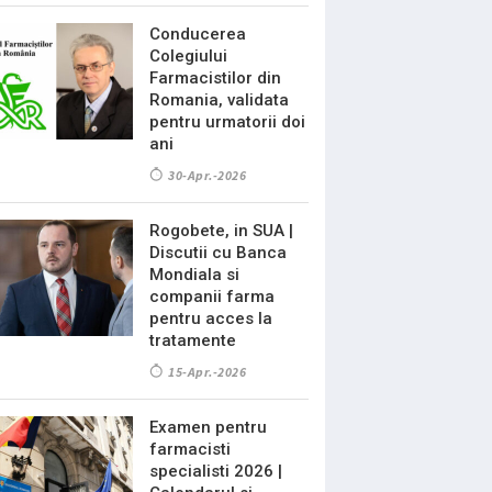
Conducerea
Colegiului
Farmacistilor din
Romania, validata
pentru urmatorii doi
ani
30-Apr.-2026
Rogobete, in SUA |
Discutii cu Banca
Mondiala si
companii farma
pentru acces la
tratamente
15-Apr.-2026
Examen pentru
farmacisti
specialisti 2026 |