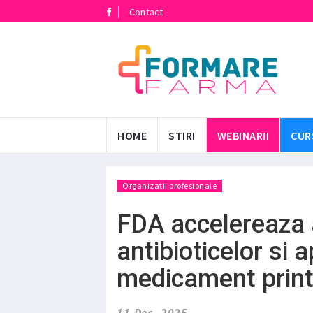
Contact
HOME
STIRI
WEBINARII
CUR
Organizatii profesionale
FDA accelereaza
antibioticelor si 
medicament print