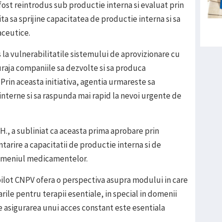
a fost reintrodus sub productie interna si evaluat prin
a sa sprijine capacitatea de productie interna si sa
ceutice.
la vulnerabilitatile sistemului de aprovizionare cu
raja companiile sa dezvolte si sa produca
Prin aceasta initiativa, agentia urmareste sa
interne si sa raspunda mai rapid la nevoi urgente de
H., a subliniat ca aceasta prima aprobare prin
tarire a capacitatii de productie interna si de
 domeniul medicamentelor.
pilot CNPV ofera o perspectiva asupra modului in care
ile pentru terapii esentiale, in special in domenii
e asigurarea unui acces constant este esentiala