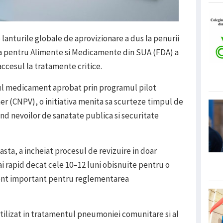
anturile globale de aprovizionare a dus la penurii
a pentru Alimente si Medicamente din SUA (FDA) a
accesul la tratamente critice.
ul medicament aprobat prin programul pilot
er (CNPV), o initiativa menita sa scurteze timpul de
d nevoilor de sanatate publica si securitate
ta, a incheiat procesul de revizuire in doar
i rapid decat cele 10–12 luni obisnuite pentru o
ent important pentru reglementarea
tilizat in tratamentul pneumoniei comunitare si al