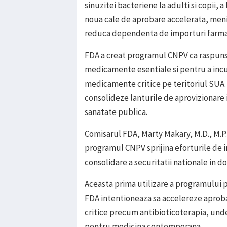
sinuzitei bacteriene la adulti si copii, 
noua cale de aprobare accelerata, menit
reduca dependenta de importuri farma
FDA a creat programul CNPV ca raspuns 
medicamente esentiale si pentru a incu
medicamente critice pe teritoriul SUA. 
consolideze lanturile de aprovizionare 
sanatate publica.
Comisarul FDA, Marty Makary, M.D., M.P.
programul CNPV sprijina eforturile de in
consolidare a securitatii nationale in
Aceasta prima utilizare a programului 
FDA intentioneaza sa accelereze aprobar
critice precum antibioticoterapia, und
pentru medicina contemporana.