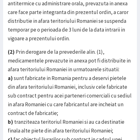
antitermice cu administrare orala, prevazuta in anexa
care face parte integranta din prezentul ordin, a caror
distributie in afara teritoriului Romaniei se suspenda
temporar pe o perioada de 3 luni de la data intrarii in
vigoare a prezentului ordin.
(2)
Prin derogare de la prevederile alin. (1),
medicamentele prevazute in anexa pot fi distribuite in
afara teritoriului Romaniei in urmatoarele situatii:
a)
sunt fabricate in Romania pentru a deservi pietele
din afara teritoriului Romaniei, inclusiv cele fabricate
sub contract pentru acei parteneri comerciali cu sediul
in afara Romaniei cu care fabricantul are incheiat un
contract de fabricatie;
b)
tranziteaza teritoriul Romaniei si au ca destinatie
finala alte piete din afara teritoriului Romaniei;
c)
fac obiectul livrarilor sub contract in cadrul unei