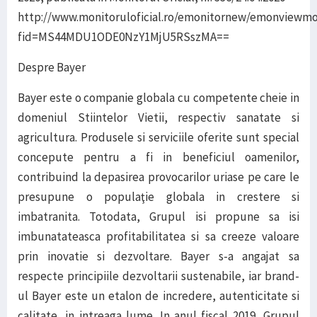
http://www.monitoruloficial.ro/emonitornew/emonviewmo
fid=MS44MDU1ODE0NzY1MjU5RSszMA==
Despre Bayer
Bayer este o companie globala cu competente cheie in
domeniul Stiintelor Vietii, respectiv sanatate si
agricultura. Produsele si serviciile oferite sunt special
concepute pentru a fi in beneficiul oamenilor,
contribuind la depasirea provocarilor uriase pe care le
presupune o populaţie globala in crestere si
imbatranita. Totodata, Grupul isi propune sa isi
imbunatateasca profitabilitatea si sa creeze valoare
prin inovatie si dezvoltare. Bayer s-a angajat sa
respecte principiile dezvoltarii sustenabile, iar brand-
ul Bayer este un etalon de incredere, autenticitate si
calitate, in intreaga lume. In anul fiscal 2019, Grupul