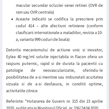
macular secundar ocluziei venei retinei (OVR de
ram sau OVR centrala)
Aceaste indicatii se codifica la prescriere prin
codul 414 – alte afectiuni retiniene (conform
clasificarii internationale a maladiilor, revizia a 10-
a, varianta 999 coduri de boala)
Datorita mecanismului de actiune unic si inovator,
Eylea 40 mg/ml solutie injectabila in flacon ofera un
raspuns puternic, rapid si de durata la pacientii cu
patologie de neovascularizatie, oferindu-le
posibilitatea de a-si mentine sau imbunatati acuitatea
vizuala si de a-si desfasura, in conditii optime,
activitatile zilnice.
Referinte: *Hotararea de Guvern nr. 315 din 23 aprilie
2020, publicata in Monitorul Oficial, nr. 336/24.04.2020