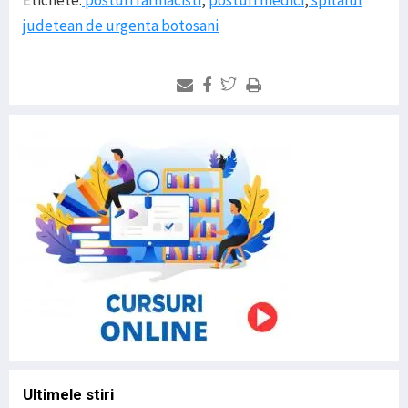
Etichete:
posturi farmacisti
,
posturi medici
,
spitalul
judetean de urgenta botosani
Ultimele stiri