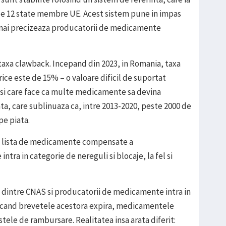
 de 12 state membre UE. Acest sistem pune in impas
 mai precizeaza producatorii de medicamente
 taxa clawback. Incepand din 2023, in Romania, taxa
e este de 15% – o valoare dificil de suportat
si care face ca multe medicamente sa devina
ta, care sublinuaza ca, intre 2013-2020, peste 2000 de
e piata.
 pe lista de medicamente compensate a
tra in categorie de nereguli si blocaje, la fel si
 dintre CNAS si producatorii de medicamente intra in
r cand brevetele acestora expira, medicamentele
stele de rambursare. Realitatea insa arata diferit: