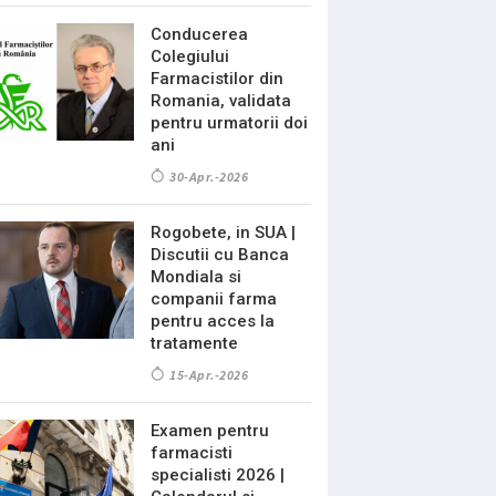
Conducerea
Colegiului
Farmacistilor din
Romania, validata
pentru urmatorii doi
ani
30-Apr.-2026
Rogobete, in SUA |
Discutii cu Banca
Mondiala si
companii farma
pentru acces la
tratamente
15-Apr.-2026
Examen pentru
farmacisti
specialisti 2026 |