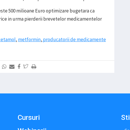
este 500 milioane Euro optimizare bugetara ca
rice in urma pierderii brevetelor medicamentelor
cetamol
,
metformin
,
producatorii de medicamente
Cursuri
Sti