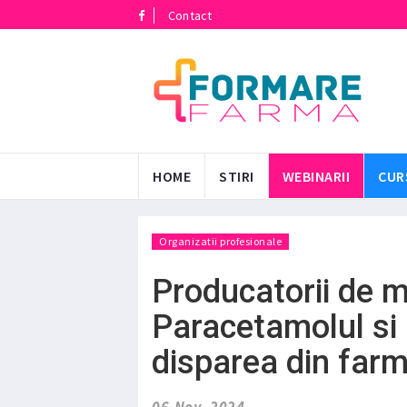
Contact
HOME
STIRI
WEBINARII
CUR
Organizatii profesionale
Producatorii de 
Paracetamolul si
disparea din farm