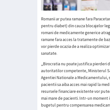
Romanii ar putea ramane fara Paracetam
pentru diabet) din cauza blocajelor legi
romani de medicamente generice atrag a
ramane fara acces la tratamente de baza
vor pierde ocazia de a realiza optimiza
sanatate.
„Birocratia nu poate justifica pierderi d
autoritatilor competente, Ministerul Sa
Agentiei Nationale a Medicamentului, sa
pacientii sa aiba acces mai rapid la med
resursele financiare existente vor putea
mai mare de pacienti. Intr-un moment in 
bugetul pentru compensarea medicamen