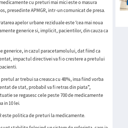
la medicamente cu preturi mai mici este o masura
cos, presedinte APMGR, intr-un comunicat de presa.
atarea apelor urbane reziduale este ‘cea mai noua
mente generice si, implicit, pacientilor, din cauza ca
 generice, in cazul paracetamolului, dat fiind ca
at, impactul directivei va fi o crestere a pretului
pacienti.
retul ar trebui sa creasca cu 48%, insa fiind vorba
t de stat, probabil va fi retras din piata”,
situatie se regasesc cele peste 700 de medicamente
in 10 lei.
 este politica de preturi la medicamente.
unt stabilite folosind un sistem de referinta, care ia