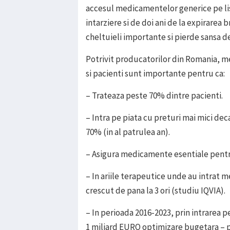
accesul medicamentelor generice pe l
intarziere si de doi ani de la expirare
cheltuieli importante si pierde sansa de
Potrivit producatorilor din Romania, 
si pacienti sunt importante pentru ca:
– Trateaza peste 70% dintre pacienti.
– Intra pe piata cu preturi mai mici de
70% (in al patrulea an).
– Asigura medicamente esentiale pentr
– In ariile terapeutice unde au intrat 
crescut de pana la 3 ori (studiu IQVIA).
– In perioada 2016-2023, prin intrarea 
1 miliard EURO optimizare bugetara – p