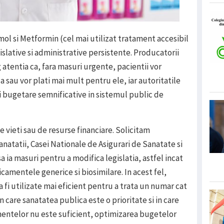
ol si Metformin (cel mai utilizat tratament accesibil
slative si administrative persistente. Producatorii
tentia ca, fara masuri urgente, pacientii vor
 sau vor plati mai mult pentru ele, iar autoritatile
ri bugetare semnificative in sistemul public de
e vieti sau de resurse financiare. Solicitam
natatii, Casei Nationale de Asigurari de Sanatate si
 ia masuri pentru a modifica legislatia, astfel incat
icamentele generice si biosimilare. In acest fel,
 fi utilizate mai eficient pentru a trata un numar cat
care sanatatea publica este o prioritate si in care
telor nu este suficient, optimizarea bugetelor