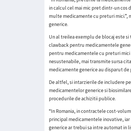
in calcul cel mai mic pret dintr-un cos
multe medicamente cu preturi mici.”,
generice.
Un al treilea exemplu de blocaj este si
clawback pentru medicamentele generic
pentru medicamentele cu preturi mici 
nesustenabile, mai transmite sursa cita
medicamente generice au disparut de p
De altfel, si intarzierile de includere
medicamentelor generice si biosimilare in
procedurile de achizitii publice.
“In Romania, in contractele cost-volum
principal medicamentele inovative, ia
generice ar trebui sa intre automat in li