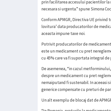
prin facilitarea accesului pacientilor 
necesara si urgenta.” spune Simona Co
Conform APMGR, Directiva UE privind tr
lovitura’ data producatorilor de medica
aceasta impune taxe noi.
Potrivit producatorilor de medicamente
este un medicament cu pret nereglement
cu 45% care va fi suportata integral de 
De asemenea, “in cazul metforminului, p
despre un medicament cu pret reglementa
nemaiputand fi sustenabil. In aceeasi 
generice compensate cu preturi de pana 
Un alt exemplu de blocaj dat de APMGR
“In Romania, preturile la medicamente s