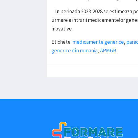
– In perioada 2023-2028 se estimeaza p
urmare a intrarii medicamentelor gene
inovative.
Etichete:
medicamente generice
,
para
generice din romania
,
APMGR