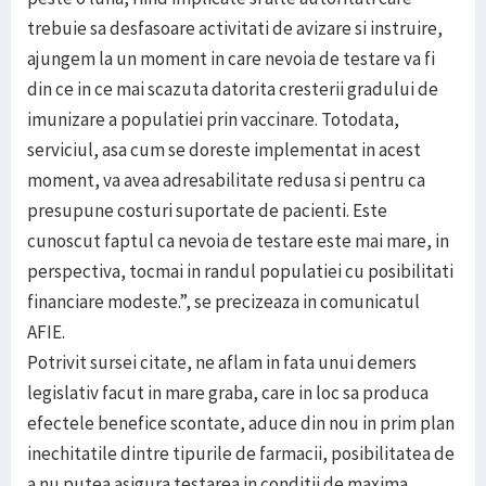
trebuie sa desfasoare activitati de avizare si instruire,
ajungem la un moment in care nevoia de testare va fi
din ce in ce mai scazuta datorita cresterii gradului de
imunizare a populatiei prin vaccinare. Totodata,
serviciul, asa cum se doreste implementat in acest
moment, va avea adresabilitate redusa si pentru ca
presupune costuri suportate de pacienti. Este
cunoscut faptul ca nevoia de testare este mai mare, in
perspectiva, tocmai in randul populatiei cu posibilitati
financiare modeste.”, se precizeaza in comunicatul
AFIE.
Potrivit sursei citate, ne aflam in fata unui demers
legislativ facut in mare graba, care in loc sa produca
efectele benefice scontate, aduce din nou in prim plan
inechitatile dintre tipurile de farmacii, posibilitatea de
a nu putea asigura testarea in conditii de maxima