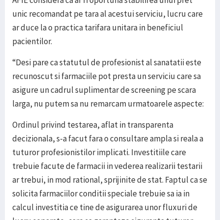
AFIE considera ca ar fi oportuna stabilirea unui pret
unic recomandat pe tara al acestui serviciu, lucru care
ar duce la o practica tarifara unitara in beneficiul
pacientilor.
“Desi pare ca statutul de profesionist al sanatatii este
recunoscut si farmaciile pot presta un serviciu care sa
asigure un cadrul suplimentar de screening pe scara
larga, nu putem sa nu remarcam urmatoarele aspecte:
Ordinul privind testarea, aflat in transparenta
decizionala, s-a facut fara o consultare ampla si reala a
tuturor profesionistilor implicati. Investitiile care
trebuie facute de farmacii in vederea realizarii testarii
ar trebui, in mod rational, sprijinite de stat. Faptul ca se
solicita farmaciilor conditii speciale trebuie sa ia in
calcul investitia ce tine de asigurarea unor fluxuri de