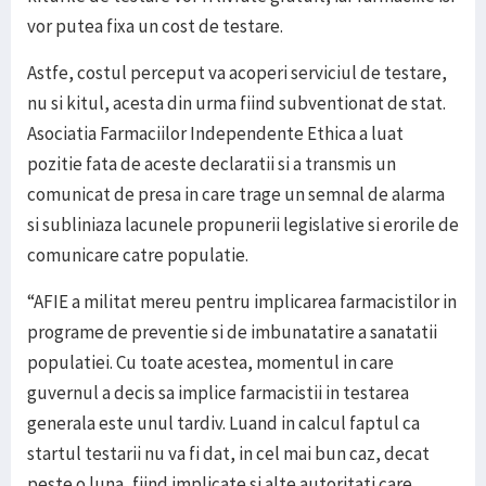
vor putea fixa un cost de testare.
Astfe, costul perceput va acoperi serviciul de testare,
nu si kitul, acesta din urma fiind subventionat de stat.
Asociatia Farmaciilor Independente Ethica a luat
pozitie fata de aceste declaratii si a transmis un
comunicat de presa in care trage un semnal de alarma
si subliniaza lacunele propunerii legislative si erorile de
comunicare catre populatie.
“AFIE a militat mereu pentru implicarea farmacistilor in
programe de preventie si de imbunatatire a sanatatii
populatiei. Cu toate acestea, momentul in care
guvernul a decis sa implice farmacistii in testarea
generala este unul tardiv. Luand in calcul faptul ca
startul testarii nu va fi dat, in cel mai bun caz, decat
peste o luna, fiind implicate si alte autoritati care