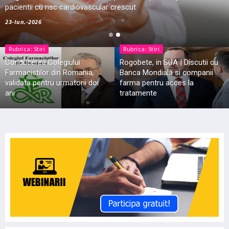
Europeana
pacientii cu risc cardiovascular crescut
27-Iul.-2026
23-Iun.-2026
Rubrica: Stiri
Rubrica: Stiri
Conducerea Colegiului
Rogobete, in SUA | Discutii cu
Farmacistilor din Romania,
Banca Mondiala si companii
validata pentru urmatorii doi
farma pentru acces la
ani
tratamente