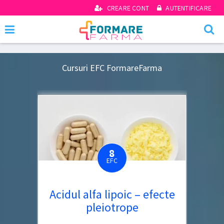
CREARE CONT
AUTENTIFICARE
Cursuri EFC FormareFarma
8
EFC
Acidul alfa lipoic – efecte
pleiotrope