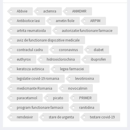
Abbvie
actemra
ANMDMR
Antibiotice Iasi
arnetin fiole
ARPIM
artrita reumatoida
autorizatie functionare farmacie
aviz de functionare dispozitive medicale
contractul cadru
coronavirus
diabet
euthyrox
hidroxiclorochina
ibuprofen
keratoza actinica
legea farmaciei
legislatie covid-19 romania
levotiroxina
medicmante Romania
novocalmin
paracetamol
picato
PRIMER
program functionare farmacii
ranitidina
remdesivir
stare de urgenta
testare covid-19