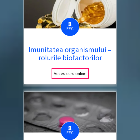
8
EFC
Imunitatea organismului –
rolurile biofactorilor
Acces curs online
8
EFC