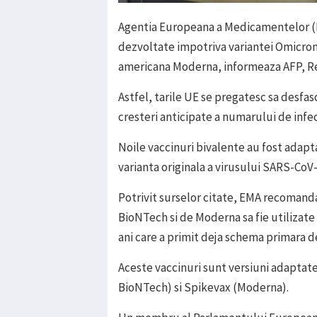
Agentia Europeana a Medicamentelor (E
dezvoltate impotriva variantei Omicron
americana Moderna, informeaza AFP, Re
Astfel, tarile UE se pregatesc sa desfa
cresteri anticipate a numarului de infec
Noile vaccinuri bivalente au fost adap
varianta originala a virusului SARS-CoV-
Potrivit surselor citate, EMA recomanda
BioNTech si de Moderna sa fie utilizat
ani care a primit deja schema primara d
Aceste vaccinuri sunt versiuni adaptate 
BioNTech) si Spikevax (Moderna).