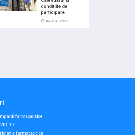
Calendarul si
conditiile de
participare
06-Apr.-2026
ri
mpanii farmaceutice
VID-19
gislatie farmaceutica