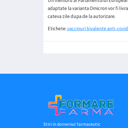
Un membru al Parlamentului European a 
adaptate la varianta Omicron vor fi liv
cateva zile dupa de la autorizare.
Etichete:
vaccinuri bivalente anti-covid
Stiri in domeniul farmaceutic