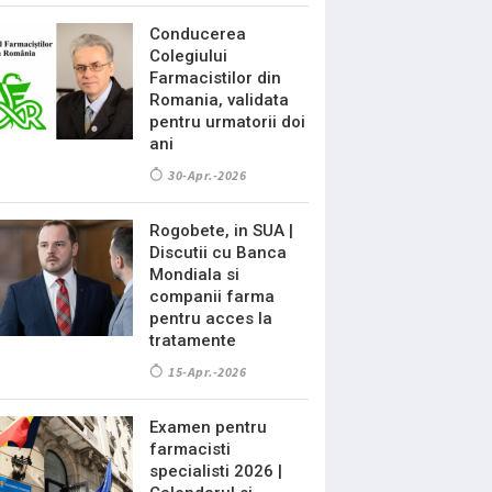
Conducerea
Colegiului
Farmacistilor din
Romania, validata
pentru urmatorii doi
ani
30-Apr.-2026
Rogobete, in SUA |
Discutii cu Banca
Mondiala si
companii farma
pentru acces la
tratamente
15-Apr.-2026
Examen pentru
farmacisti
specialisti 2026 |