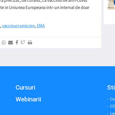
precizat, de curand, ca vaccinurile anti-Covid
rate in Uniunea Europeana intr-un interval de doar
,
vaccinuri omicron
,
EMA
Cursuri
Sti
Webinarii
Co
CO
Le