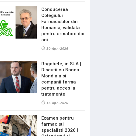
Conducerea
Colegiului
Farmacistilor din
Romania, validata
pentru urmatorii doi
ani
30-Apr.-2026
Rogobete, in SUA |
Discutii cu Banca
Mondiala si
companii farma
pentru acces la
tratamente
15-Apr.-2026
Examen pentru
farmacisti
specialisti 2026 |