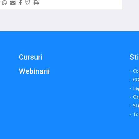
Cursuri
Sti
Webinarii
Co
CO
Le
Or
Sti
To