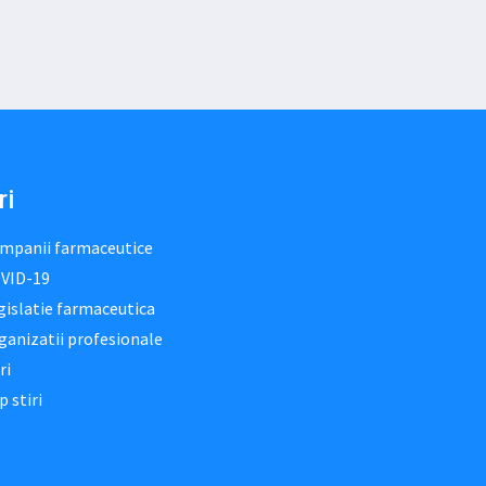
ri
mpanii farmaceutice
VID-19
gislatie farmaceutica
ganizatii profesionale
ri
p stiri