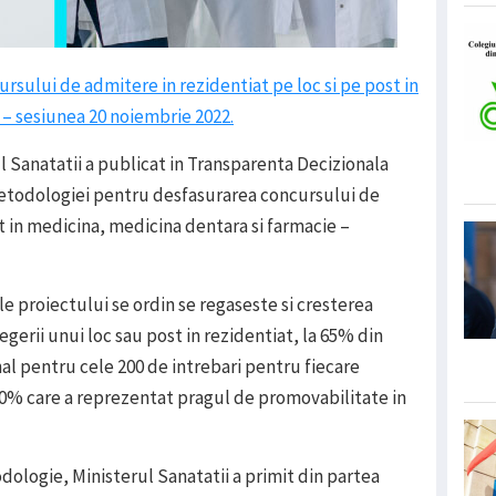
sului de admitere in rezidentiat pe loc si pe post in
 – sesiunea 20 noiembrie 2022.
l Sanatatii a publicat in Transparenta Decizionala
Metodologiei pentru desfasurarea concursului de
t in medicina, medicina dentara si farmacie –
ile proiectului se ordin se regaseste si cresterea
gerii unui loc sau post in rezidentiat, la 65% din
nal pentru cele 200 de intrebari pentru fiecare
0% care a reprezentat pragul de promovabilitate in
dologie, Ministerul Sanatatii a primit din partea