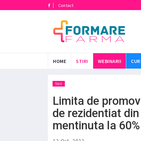
Contact
HOME
STIRI
WEBINARII
CUR
Stiri
Limita de promova
de rezidentiat din
mentinuta la 60%