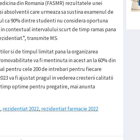
 Medicina din Romania (FASMR) rezultatele unei
i si absolventii care urmeaza sa sustina examenul de
tul ca 90% dintre studenti nu considera oportuna
in contextual intervalului scurt de timp ramas pana
rezidentiat.”, transmite MS.
tilor si de timpul limitat pana la organizarea
romovabilitate va fi mentinuta in acest an la 60% din
nal pentru cele 200 de intrebari pentru fiecare
3 va fi ajustat pragul in vederea cresterii calitatii
de timp optime pentru pregatire, mai anunta
,
rezidentiat 2022
,
rezidentiat farmacie 2022