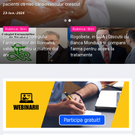
pacientii cu risc cardiovascular crescut
23-Iun.-2026
Rubrica: Stiri
Rubrica: Stiri
Conducerea Colegiului
Rogobete, in SUA | Discutii cu
Farmacistilor din Romania,
Banca Mondiala si companii
validata pentru urmatorii doi
farma pentru acces la
ani
tratamente