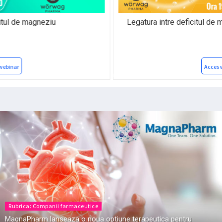
Legatura intre deficitul de magneziu si diferite afectiuni
Acces webinar
Rubrica: Companii farmaceutice
MagnaPharm lanseaza o noua optiune terapeutica pentru