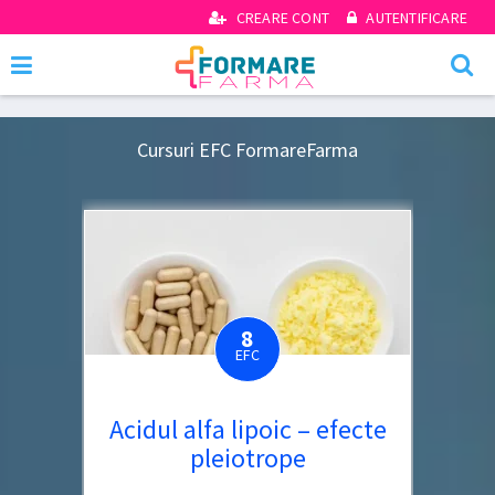
CREARE CONT
AUTENTIFICARE
Cursuri EFC FormareFarma
8
EFC
Acidul alfa lipoic – efecte
pleiotrope