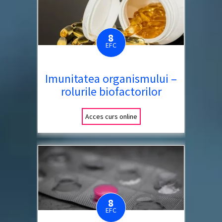
8
EFC
Imunitatea organismului –
rolurile biofactorilor
Acces curs online
8
EFC