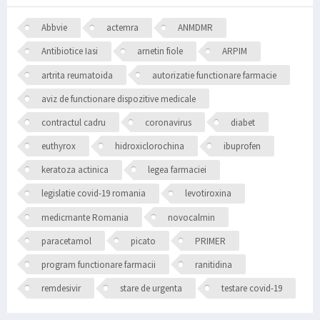
Abbvie
actemra
ANMDMR
Antibiotice Iasi
arnetin fiole
ARPIM
artrita reumatoida
autorizatie functionare farmacie
aviz de functionare dispozitive medicale
contractul cadru
coronavirus
diabet
euthyrox
hidroxiclorochina
ibuprofen
keratoza actinica
legea farmaciei
legislatie covid-19 romania
levotiroxina
medicmante Romania
novocalmin
paracetamol
picato
PRIMER
program functionare farmacii
ranitidina
remdesivir
stare de urgenta
testare covid-19